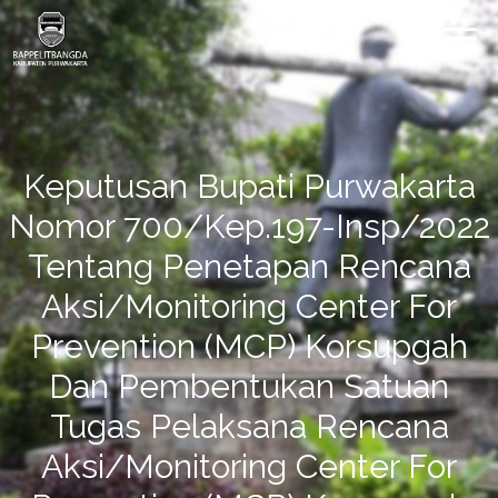
Keputusan Bupati Purwakarta
Nomor 700/Kep.197-Insp/2022
Tentang Penetapan Rencana
Aksi/Monitoring Center For
Prevention (MCP) Korsupgah
Dan Pembentukan Satuan
Tugas Pelaksana Rencana
Aksi/Monitoring Center For