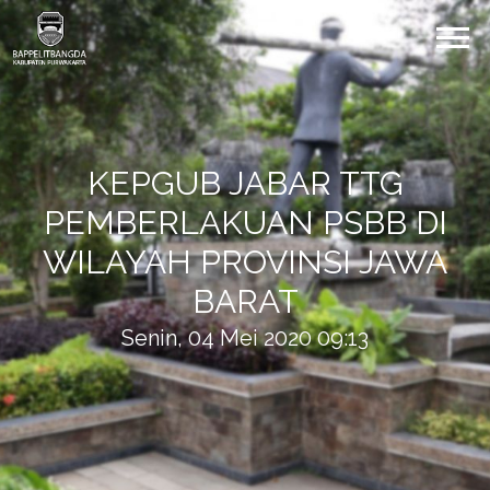
KEPGUB JABAR TTG
PEMBERLAKUAN PSBB DI
WILAYAH PROVINSI JAWA
BARAT
Senin, 04 Mei 2020 09:13