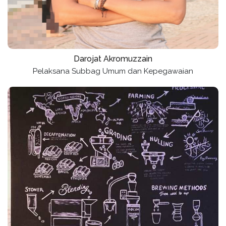
Darojat Akromuzzain
Pelaksana Subbag Umum dan Kepegawaian