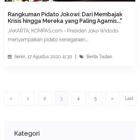
Rangkuman Pidato Jokowi: Dari Membajak
Krisis hingga Mereka yang Paling Agamis..."
JAKARTA, KOMPAS.com - Presiden Joko Widodo
menyampaikan pidato kenegaraan...
Senin, 17 Agustus 2020 11:30
Berita Tautan
«
1
2
3
4
5
»
Last
Kategori