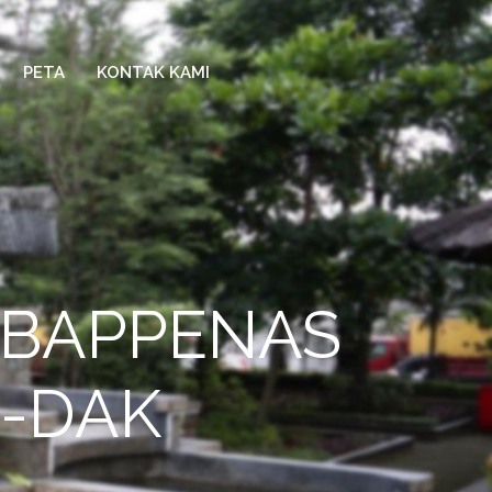
PETA
KONTAK KAMI
R_BAPPENAS
A-DAK