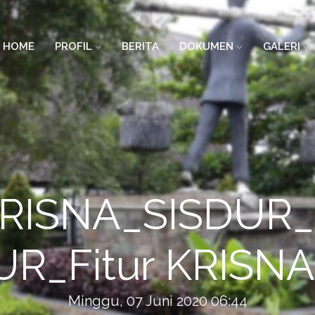
HOME
PROFIL
BERITA
DOKUMEN
GALERI
 KRISNA_SISDU
UR_Fitur KRISN
Minggu, 07 Juni 2020 06:44