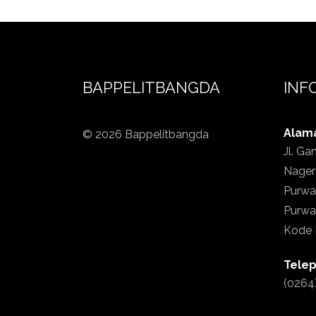
BAPPELITBANGDA
INF
Alam
© 2026 Bappelitbangda
Jl. Ga
Nager
Purwa
Purwak
Kode 
Tele
(0264