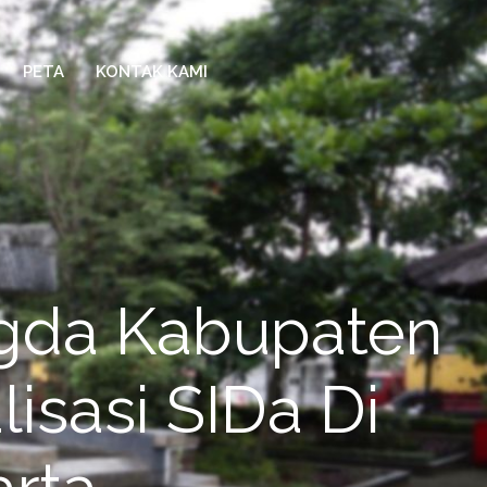
PETA
KONTAK KAMI
gda Kabupaten
isasi SIDa Di