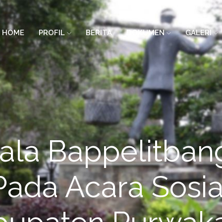
HOME
PROFIL
BERITA
DOKUMEN
GALERI
ala Bappelitban
ada Acara Sosial