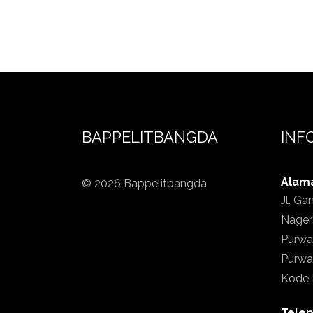
BAPPELITBANGDA
INF
Alam
© 2026 Bappelitbangda
Jl. Ga
Nager
Purwa
Purwak
Kode 
Tele